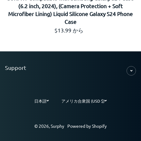
(6.2 inch, 2024), (Camera Protection + Soft
Microfiber Lining) Liquid Silicone Galaxy S24 Phone
Case
通常価格
$13.99 から
Support
日本語
アメリカ合衆国 (USD $)
お支払い方法
© 2026,
Surphy
Powered by Shopify