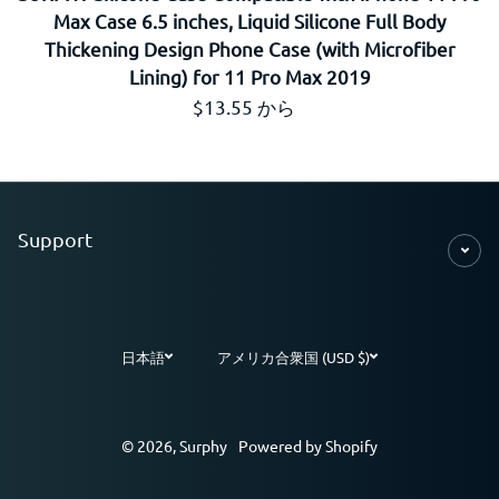
Max Case 6.5 inches, Liquid Silicone Full Body
Thickening Design Phone Case (with Microfiber
Lining) for 11 Pro Max 2019
通常価格
$13.55 から
Support
日本語
アメリカ合衆国 (USD $)
お支払い方法
© 2026,
Surphy
Powered by Shopify